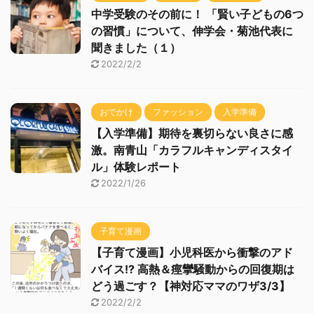
中学受験のその前に！ 「賢い子どもの6つ
の習慣」について、伸学会・菊池代表に
聞きました（１）
2022/2/2
おでかけ
ファッション
入学準備
【入学準備】期待を裏切らない良さに感
激。南青山「カラフルキャンディスタイ
ル」体験レポート
2022/1/26
子育て漫画
【子育て漫画】小児科医から衝撃のアド
バイス!? 高熱＆痙攣騒動からの回復期は
どう過ごす？【神対応ママのワザ3/3】
2022/2/2