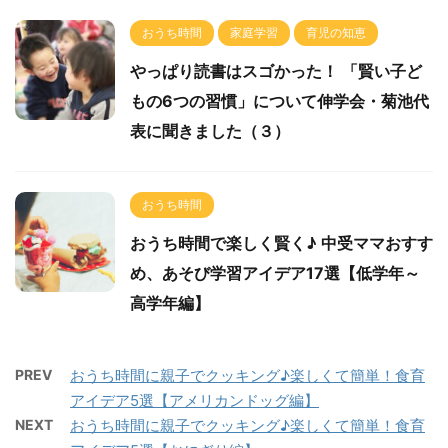
おうち時間
家庭学習
育児の知恵
やっぱり読書はスゴかった！ 「賢い子ど
もの6つの習慣」について伸学会・菊池代
表に聞きました（３）
おうち時間
おうち時間で楽しく賢く♪ 中受ママおすす
め、あそび学習アイデア17選【低学年～
高学年編】
PREV
おうち時間に親子でクッキング♪楽しくて簡単！食育
アイデア5選【アメリカンドッグ編】
NEXT
おうち時間に親子でクッキング♪楽しくて簡単！食育