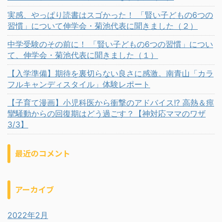
実感、やっぱり読書はスゴかった！ 「賢い子どもの6つの
習慣」について伸学会・菊池代表に聞きました（２）
中学受験のその前に！ 「賢い子どもの6つの習慣」につい
て、伸学会・菊池代表に聞きました（１）
【入学準備】期待を裏切らない良さに感激。南青山「カラ
フルキャンディスタイル」体験レポート
【子育て漫画】小児科医から衝撃のアドバイス!? 高熱＆痙
攣騒動からの回復期はどう過ごす？【神対応ママのワザ
3/3】
最近のコメント
アーカイブ
2022年2月