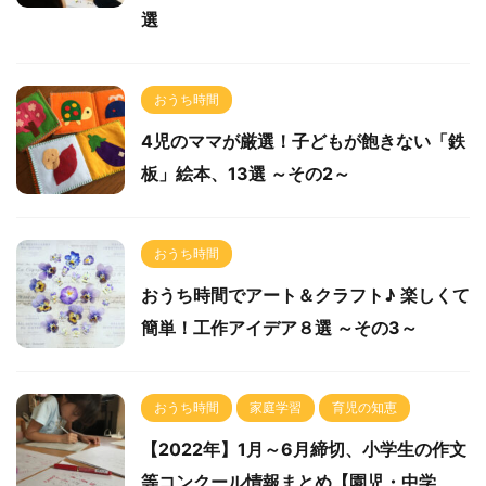
選
おうち時間
4児のママが厳選！子どもが飽きない「鉄
板」絵本、13選 ～その2～
おうち時間
おうち時間でアート＆クラフト♪ 楽しくて
簡単！工作アイデア８選 ～その3～
おうち時間
家庭学習
育児の知恵
【2022年】1月～6月締切、小学生の作文
等コンクール情報まとめ【園児・中学