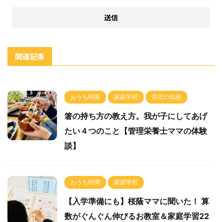
関連記事
おうち時間
家庭学習
育児の知恵
箸の持ち方の教え方。我が子にしてあげ
たい４つのこと【管理栄養士ママの体験
談】
おうち時間
家庭学習
【入学準備にも】桜蔭ママに聞いた！ 算
数がぐんぐん伸びるお教室＆家庭学習22