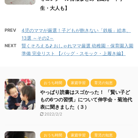
生・大人も】
PREV
4児のママが厳選！子どもが飽きない「鉄板」絵本、
13選 ～その2～
NEXT
賢くそろえる♪ おしゃれママ厳選 幼稚園・保育園入園
準備 完全リスト 【バッグ・スモック・上履き編】
おうち時間
家庭学習
育児の知恵
やっぱり読書はスゴかった！ 「賢い子ど
もの6つの習慣」について伸学会・菊池代
表に聞きました（３）
2022/2/2
おうち時間
家庭学習
育児の知恵