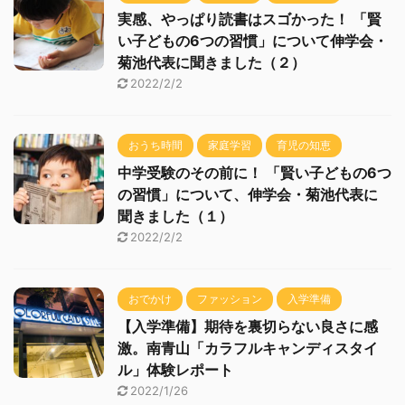
実感、やっぱり読書はスゴかった！ 「賢
い子どもの6つの習慣」について伸学会・
菊池代表に聞きました（２）
2022/2/2
おうち時間
家庭学習
育児の知恵
中学受験のその前に！ 「賢い子どもの6つ
の習慣」について、伸学会・菊池代表に
聞きました（１）
2022/2/2
おでかけ
ファッション
入学準備
【入学準備】期待を裏切らない良さに感
激。南青山「カラフルキャンディスタイ
ル」体験レポート
2022/1/26