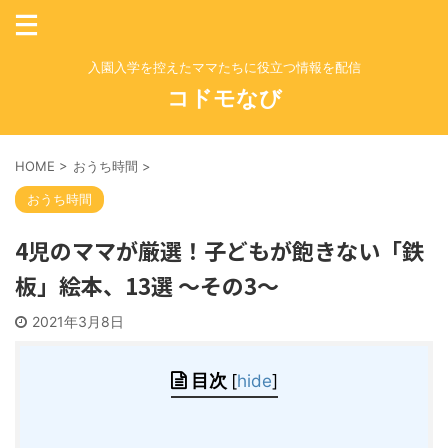
入園入学を控えたママたちに役立つ情報を配信
コドモなび
HOME
>
おうち時間
>
おうち時間
4児のママが厳選！子どもが飽きない「鉄
板」絵本、13選 ～その3～
2021年3月8日
目次
[
hide
]