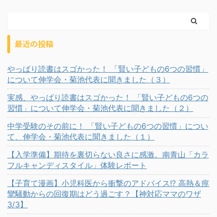
最近の投稿
やっぱり読書はスゴかった！ 「賢い子どもの6つの習慣」
について伸学会・菊池代表に聞きました（３）
実感、やっぱり読書はスゴかった！ 「賢い子どもの6つの
習慣」について伸学会・菊池代表に聞きました（２）
中学受験のその前に！ 「賢い子どもの6つの習慣」につい
て、伸学会・菊池代表に聞きました（１）
【入学準備】期待を裏切らない良さに感激。南青山「カラ
フルキャンディスタイル」体験レポート
【子育て漫画】小児科医から衝撃のアドバイス!? 高熱＆痙
攣騒動からの回復期はどう過ごす？【神対応ママのワザ
3/3】