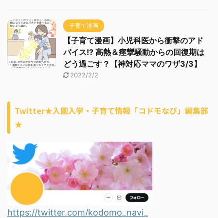
子育て漫画
【子育て漫画】小児科医から衝撃のアド
バイス!? 高熱＆痙攣騒動からの回復期は
どう過ごす？【神対応ママのワザ3/3】
2022/2/2
Twitter★入園入学・子育て情報「コドモなび」編集部
★
https://twitter.com/kodomo_navi_