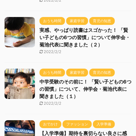
2022/2/2
おうち時間
家庭学習
育児の知恵
実感、やっぱり読書はスゴかった！ 「賢
い子どもの6つの習慣」について伸学会・
菊池代表に聞きました（２）
2022/2/2
おうち時間
家庭学習
育児の知恵
中学受験のその前に！ 「賢い子どもの6つ
の習慣」について、伸学会・菊池代表に
聞きました（１）
2022/2/2
おでかけ
ファッション
入学準備
【入学準備】期待を裏切らない良さに感