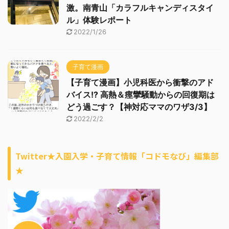
激。南青山「カラフルキャンディスタイ
ル」体験レポート
2022/1/26
子育て漫画
【子育て漫画】小児科医から衝撃のアド
バイス!? 高熱＆痙攣騒動からの回復期は
どう過ごす？【神対応ママのワザ3/3】
2022/2/2
Twitter★入園入学・子育て情報「コドモなび」編集部
★