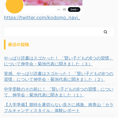
https://twitter.com/kodomo_navi_
最近の投稿
やっぱり読書はスゴかった！ 「賢い子どもの6つの習慣」
について伸学会・菊池代表に聞きました（３）
実感、やっぱり読書はスゴかった！ 「賢い子どもの6つの
習慣」について伸学会・菊池代表に聞きました（２）
中学受験のその前に！ 「賢い子どもの6つの習慣」につい
て、伸学会・菊池代表に聞きました（１）
【入学準備】期待を裏切らない良さに感激。南青山「カラ
フルキャンディスタイル」体験レポート