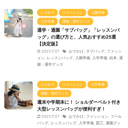
おでかけ
ファッション
入園準備
入学準備
通園・通学グッズ
通学・通園「サブバッグ」「レッスンバ
ッグ」の選び方と、人気おすすめ25選
【決定版】
2021/7/27
おでかけ
,
サブバッグ
,
ファッシ
ョン
,
レッスンバッグ
,
入園準備
,
入学準備
,
絵本
,
通
園・通学グッズ
おでかけ
ファッション
入学準備
通園・通学グッズ
週末や学期末に！ ショルダーベルト付き
大型レッスンバッグが便利すぎ！
2021/7/27
おでかけ
,
ファッション
,
プール
バッグ
,
レッスンバッグ
,
入学準備
,
図工
,
通園グッ