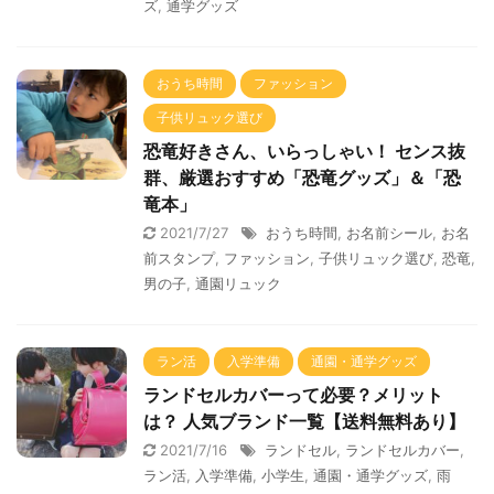
ズ
,
通学グッズ
おうち時間
ファッション
子供リュック選び
恐竜好きさん、いらっしゃい！ センス抜
群、厳選おすすめ「恐竜グッズ」＆「恐
竜本」
2021/7/27
おうち時間
,
お名前シール
,
お名
前スタンプ
,
ファッション
,
子供リュック選び
,
恐竜
,
男の子
,
通園リュック
ラン活
入学準備
通園・通学グッズ
ランドセルカバーって必要？メリット
は？ 人気ブランド一覧【送料無料あり】
2021/7/16
ランドセル
,
ランドセルカバー
,
ラン活
,
入学準備
,
小学生
,
通園・通学グッズ
,
雨