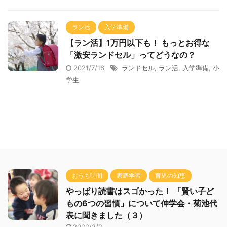
ラン活
入学準備
【ラン活】1万円以下も！ もっとお得な
「激安ランドセル」ってどうなの？
2021/7/16
ランドセル
,
ラン活
,
入学準備
,
小
学生
おうち時間
家庭学習
育児の知恵
やっぱり読書はスゴかった！ 「賢い子ど
もの6つの習慣」について伸学会・菊池代
表に聞きました（３）