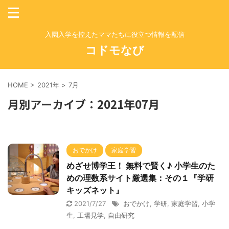
入園入学を控えたママたちに役立つ情報を配信
コドモなび
HOME
>
2021年
>
7月
月別アーカイブ：2021年07月
おでかけ
家庭学習
めざせ博学王！ 無料で賢く♪ 小学生のた
めの理数系サイト厳選集：その１『学研
キッズネット』
2021/7/27
おでかけ
,
学研
,
家庭学習
,
小学
生
,
工場見学
,
自由研究