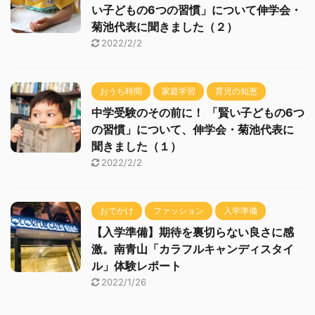
い子どもの6つの習慣」について伸学会・
菊池代表に聞きました（２）
2022/2/2
おうち時間
家庭学習
育児の知恵
中学受験のその前に！ 「賢い子どもの6つ
の習慣」について、伸学会・菊池代表に
聞きました（１）
2022/2/2
おでかけ
ファッション
入学準備
【入学準備】期待を裏切らない良さに感
激。南青山「カラフルキャンディスタイ
ル」体験レポート
2022/1/26