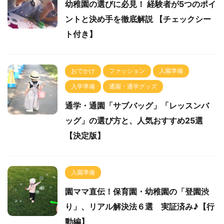
幼稚園の選びに必見！ 経験者が5つのポイ
ントと決め手を徹底解説 【チェックシー
ト付き】
おでかけ
ファッション
入園準備
入学準備
通園・通学グッズ
通学・通園「サブバッグ」「レッスンバ
ッグ」の選び方と、人気おすすめ25選
【決定版】
入園準備
園ママ直伝！保育園・幼稚園の「登園渋
り」、リアル解決法６選 実証済み♪【行
動編】