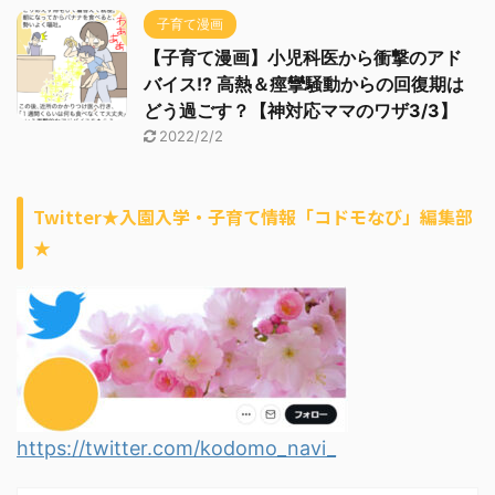
子育て漫画
【子育て漫画】小児科医から衝撃のアド
バイス!? 高熱＆痙攣騒動からの回復期は
どう過ごす？【神対応ママのワザ3/3】
2022/2/2
Twitter★入園入学・子育て情報「コドモなび」編集部
★
https://twitter.com/kodomo_navi_