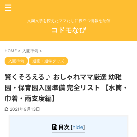
入園入学を控えたママたちに役立つ情報を配信
コドモなび
HOME
>
入園準備
>
入園準備
通園・通学グッズ
賢くそろえる♪ おしゃれママ厳選 幼稚
園・保育園入園準備 完全リスト 【水筒・
巾着・雨支度編】
2021年9月13日
目次
[
hide
]