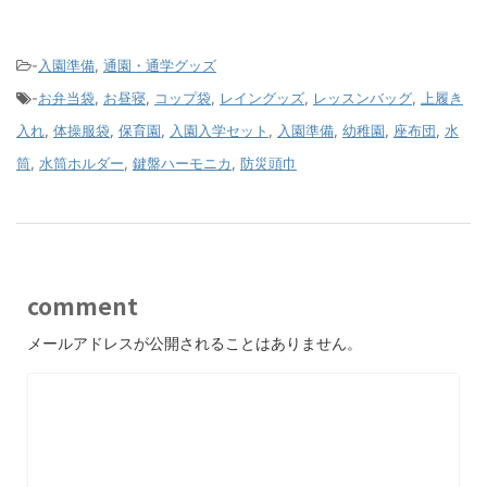
-
入園準備
,
通園・通学グッズ
-
お弁当袋
,
お昼寝
,
コップ袋
,
レイングッズ
,
レッスンバッグ
,
上履き
入れ
,
体操服袋
,
保育園
,
入園入学セット
,
入園準備
,
幼稚園
,
座布団
,
水
筒
,
水筒ホルダー
,
鍵盤ハーモニカ
,
防災頭巾
comment
メールアドレスが公開されることはありません。