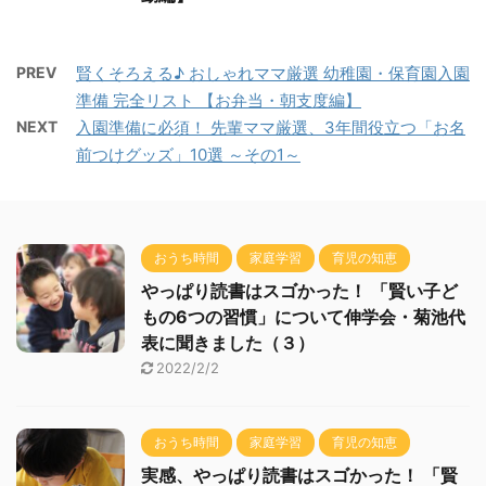
PREV
賢くそろえる♪ おしゃれママ厳選 幼稚園・保育園入園
準備 完全リスト 【お弁当・朝支度編】
NEXT
入園準備に必須！ 先輩ママ厳選、3年間役立つ「お名
前つけグッズ」10選 ～その1～
おうち時間
家庭学習
育児の知恵
やっぱり読書はスゴかった！ 「賢い子ど
もの6つの習慣」について伸学会・菊池代
表に聞きました（３）
2022/2/2
おうち時間
家庭学習
育児の知恵
実感、やっぱり読書はスゴかった！ 「賢