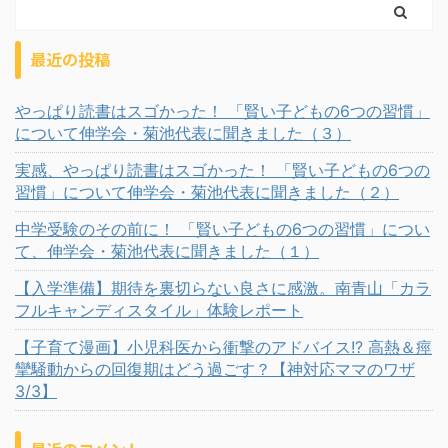
最近の投稿
やっぱり読書はスゴかった！ 「賢い子どもの6つの習慣」
について伸学会・菊池代表に聞きました（３）
実感、やっぱり読書はスゴかった！ 「賢い子どもの6つの
習慣」について伸学会・菊池代表に聞きました（２）
中学受験のその前に！ 「賢い子どもの6つの習慣」につい
て、伸学会・菊池代表に聞きました（１）
【入学準備】期待を裏切らない良さに感激。南青山「カラ
フルキャンディスタイル」体験レポート
【子育て漫画】小児科医から衝撃のアドバイス!? 高熱＆痙
攣騒動からの回復期はどう過ごす？【神対応ママのワザ
3/3】