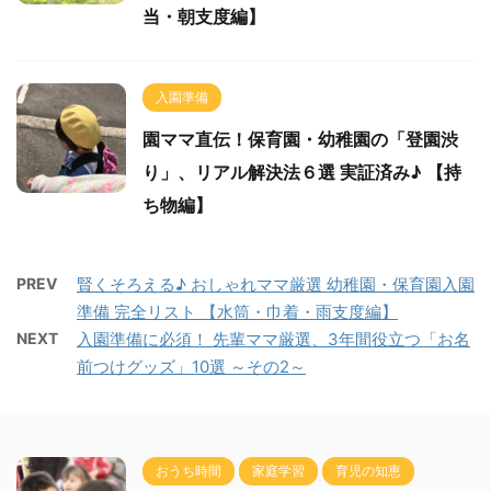
当・朝支度編】
入園準備
園ママ直伝！保育園・幼稚園の「登園渋
り」、リアル解決法６選 実証済み♪ 【持
ち物編】
PREV
賢くそろえる♪ おしゃれママ厳選 幼稚園・保育園入園
準備 完全リスト 【水筒・巾着・雨支度編】
NEXT
入園準備に必須！ 先輩ママ厳選、3年間役立つ「お名
前つけグッズ」10選 ～その2～
おうち時間
家庭学習
育児の知恵