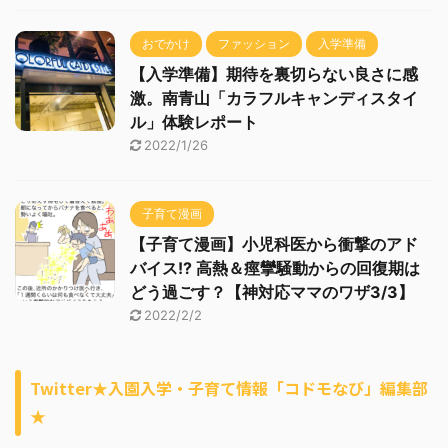
おでかけ
ファッション
入学準備
【入学準備】期待を裏切らない良さに感
激。南青山「カラフルキャンディスタイ
ル」体験レポート
2022/1/26
子育て漫画
【子育て漫画】小児科医から衝撃のアド
バイス!? 高熱＆痙攣騒動からの回復期は
どう過ごす？【神対応ママのワザ3/3】
2022/2/2
Twitter★入園入学・子育て情報「コドモなび」編集部
★