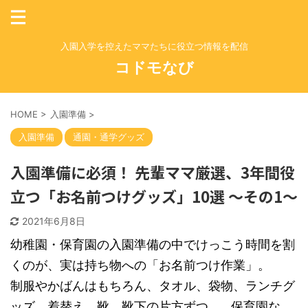
入園入学を控えたママたちに役立つ情報を配信
コドモなび
HOME
>
入園準備
>
入園準備
通園・通学グッズ
入園準備に必須！ 先輩ママ厳選、3年間役
立つ「お名前つけグッズ」10選 ～その1～
2021年6月8日
幼稚園・保育園の入園準備の中でけっこう時間を割
くのが、実は持ち物への「お名前つけ作業」。
制服やかばんはもちろん、タオル、袋物、ランチグ
ッズ、着替え、靴、靴下の片方ずつ…。保育園な