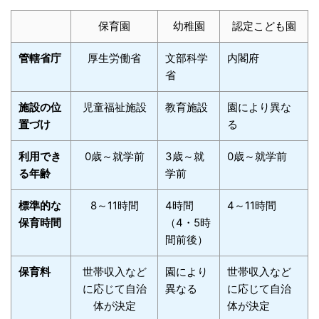
保育園
幼稚園
認定こども園
管轄省庁
厚生労働省
文部科学
内閣府
省
施設の位
児童福祉施設
教育施設
園により異な
置づけ
る
利用でき
0歳～就学前
3歳～就
0歳～就学前
る年齢
学前
標準的な
8～11時間
4時間
4～11時間
保育時間
（4・5時
間前後）
保育料
世帯収入など
園により
世帯収入など
に応じて自治
異なる
に応じて自治
体が決定
体が決定