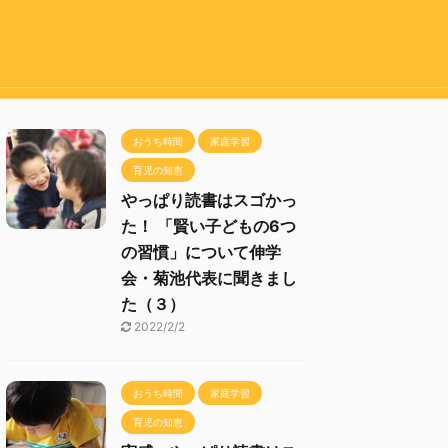
おうち時間
家庭学習
育児の知恵
やっぱり読書はスゴかっ
た！ 「賢い子どもの6つ
の習慣」について伸学
会・菊池代表に聞きまし
た（３）
2022/2/2
おうち時間
家庭学習
育児の知恵