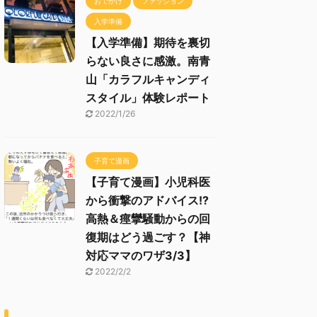
おでかけ
ファッション
入学準備
【入学準備】期待を裏切
らない良さに感激。南青
山「カラフルキャンディ
スタイル」体験レポート
2022/1/26
子育て漫画
【子育て漫画】小児科医
から衝撃のアドバイス!?
高熱＆痙攣騒動からの回
復期はどう過ごす？【神
対応ママのワザ3/3】
2022/2/2