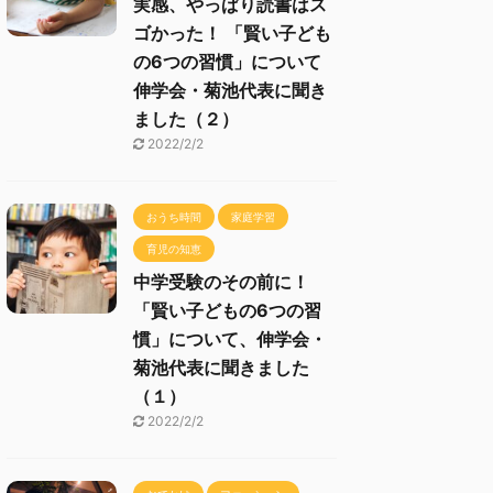
実感、やっぱり読書はス
ゴかった！ 「賢い子ども
の6つの習慣」について
伸学会・菊池代表に聞き
ました（２）
2022/2/2
おうち時間
家庭学習
育児の知恵
中学受験のその前に！
「賢い子どもの6つの習
慣」について、伸学会・
菊池代表に聞きました
（１）
2022/2/2