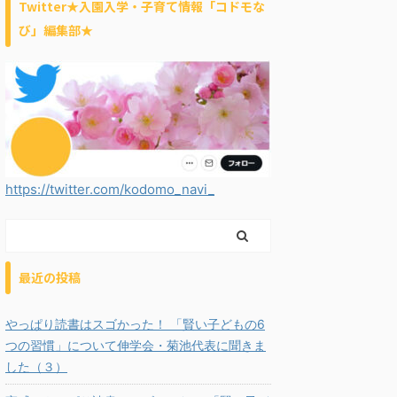
Twitter★入園入学・子育て情報「コドモな
び」編集部★
https://twitter.com/kodomo_navi_
最近の投稿
やっぱり読書はスゴかった！ 「賢い子どもの6
つの習慣」について伸学会・菊池代表に聞きま
した（３）