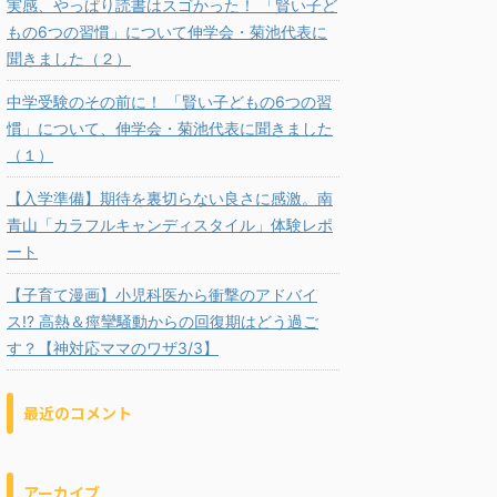
実感、やっぱり読書はスゴかった！ 「賢い子ど
もの6つの習慣」について伸学会・菊池代表に
聞きました（２）
中学受験のその前に！ 「賢い子どもの6つの習
慣」について、伸学会・菊池代表に聞きました
（１）
【入学準備】期待を裏切らない良さに感激。南
青山「カラフルキャンディスタイル」体験レポ
ート
【子育て漫画】小児科医から衝撃のアドバイ
ス!? 高熱＆痙攣騒動からの回復期はどう過ご
す？【神対応ママのワザ3/3】
最近のコメント
アーカイブ