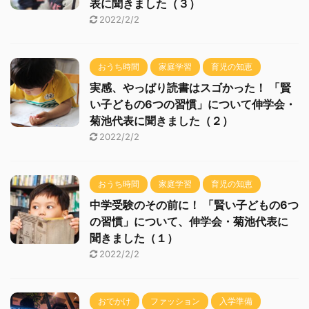
表に聞きました（３）
2022/2/2
おうち時間
家庭学習
育児の知恵
実感、やっぱり読書はスゴかった！ 「賢
い子どもの6つの習慣」について伸学会・
菊池代表に聞きました（２）
2022/2/2
おうち時間
家庭学習
育児の知恵
中学受験のその前に！ 「賢い子どもの6つ
の習慣」について、伸学会・菊池代表に
聞きました（１）
2022/2/2
おでかけ
ファッション
入学準備