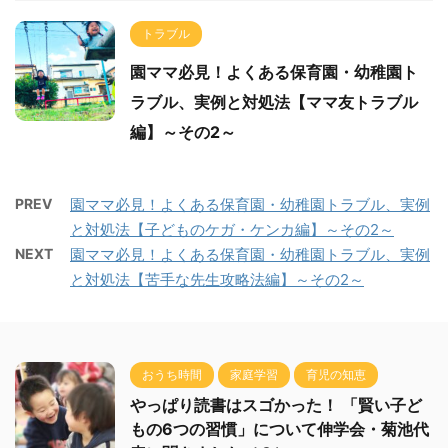
トラブル
園ママ必見！よくある保育園・幼稚園ト
ラブル、実例と対処法【ママ友トラブル
編】～その2～
PREV
園ママ必見！よくある保育園・幼稚園トラブル、実例
と対処法【子どものケガ・ケンカ編】～その2～
NEXT
園ママ必見！よくある保育園・幼稚園トラブル、実例
と対処法【苦手な先生攻略法編】～その2～
おうち時間
家庭学習
育児の知恵
やっぱり読書はスゴかった！ 「賢い子ど
もの6つの習慣」について伸学会・菊池代