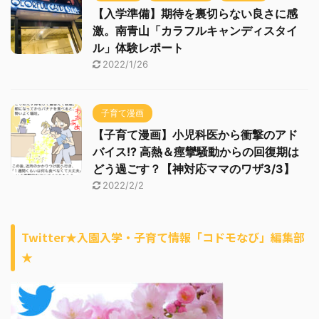
【入学準備】期待を裏切らない良さに感
激。南青山「カラフルキャンディスタイ
ル」体験レポート
2022/1/26
子育て漫画
【子育て漫画】小児科医から衝撃のアド
バイス!? 高熱＆痙攣騒動からの回復期は
どう過ごす？【神対応ママのワザ3/3】
2022/2/2
Twitter★入園入学・子育て情報「コドモなび」編集部
★