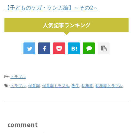
【子どものケガ・ケンカ編】～その2～
人気記事ランキング
-
トラブル
-
トラブル
,
保育園
,
保育園トラブル
,
先生
,
幼稚園
,
幼稚園トラブル
comment