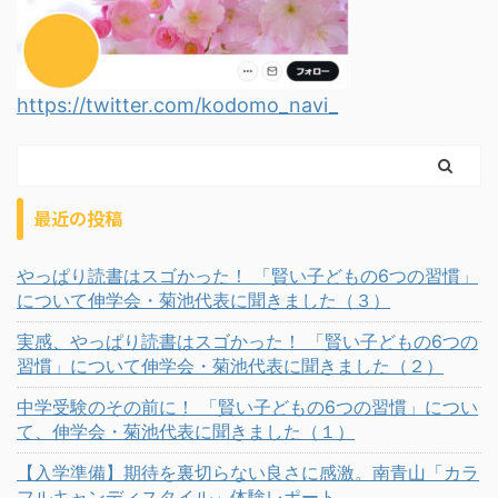
https://twitter.com/kodomo_navi_
最近の投稿
やっぱり読書はスゴかった！ 「賢い子どもの6つの習慣」
について伸学会・菊池代表に聞きました（３）
実感、やっぱり読書はスゴかった！ 「賢い子どもの6つの
習慣」について伸学会・菊池代表に聞きました（２）
中学受験のその前に！ 「賢い子どもの6つの習慣」につい
て、伸学会・菊池代表に聞きました（１）
【入学準備】期待を裏切らない良さに感激。南青山「カラ
フルキャンディスタイル」体験レポート