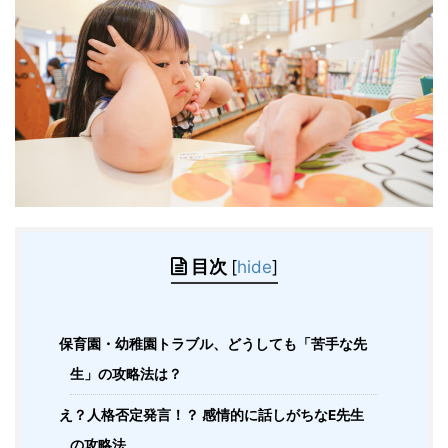
目次
[
hide
]
保育園・幼稚園トラブル、どうしても「苦手な先
生」の攻略法は？
え？人格否定発言！？ 感情的に話しがちなE先生
の攻略法