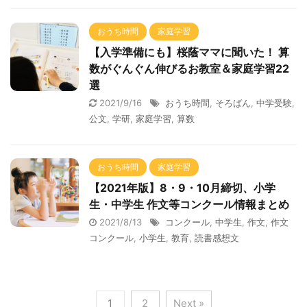
おうち時間
家庭学習
【入学準備にも】桜蔭ママに聞いた！ 算
数がぐんぐん伸びるお教室＆家庭学習22
選
2021/9/16
おうち時間
,
そろばん
,
中学受験
,
公文
,
学研
,
家庭学習
,
算数
おうち時間
家庭学習
【2021年版】8・9・10月締切、小学
生・中学生 作文等コンクール情報まとめ
2021/8/13
コンクール
,
中学生
,
作文
,
作文
コンクール
,
小学生
,
教育
,
読書感想文
1
2
Next »