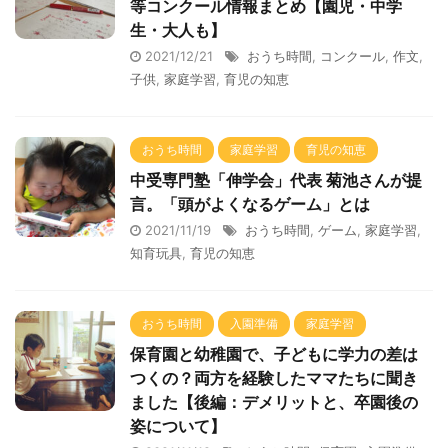
等コンクール情報まとめ【園児・中学
生・大人も】
2021/12/21
おうち時間
,
コンクール
,
作文
,
子供
,
家庭学習
,
育児の知恵
おうち時間
家庭学習
育児の知恵
中受専門塾「伸学会」代表 菊池さんが提
言。「頭がよくなるゲーム」とは
2021/11/19
おうち時間
,
ゲーム
,
家庭学習
,
知育玩具
,
育児の知恵
おうち時間
入園準備
家庭学習
保育園と幼稚園で、子どもに学力の差は
つくの？両方を経験したママたちに聞き
ました【後編：デメリットと、卒園後の
姿について】