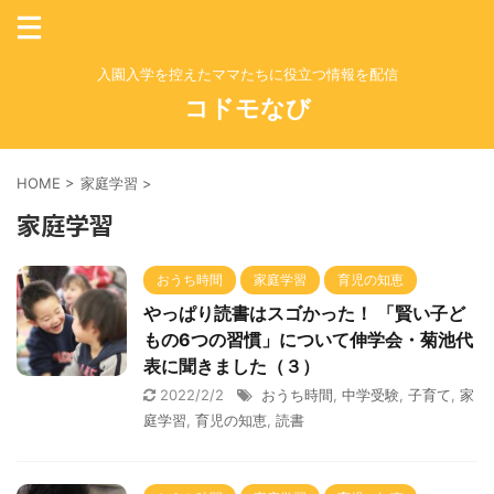
入園入学を控えたママたちに役立つ情報を配信
コドモなび
HOME
>
家庭学習
>
家庭学習
おうち時間
家庭学習
育児の知恵
やっぱり読書はスゴかった！ 「賢い子ど
もの6つの習慣」について伸学会・菊池代
表に聞きました（３）
2022/2/2
おうち時間
,
中学受験
,
子育て
,
家
庭学習
,
育児の知恵
,
読書