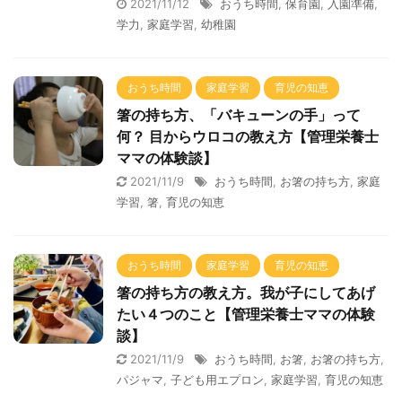
2021/11/12
おうち時間
,
保育園
,
入園準備
,
学力
,
家庭学習
,
幼稚園
おうち時間
家庭学習
育児の知恵
箸の持ち方、「バキューンの手」って
何？ 目からウロコの教え方【管理栄養士
ママの体験談】
2021/11/9
おうち時間
,
お箸の持ち方
,
家庭
学習
,
箸
,
育児の知恵
おうち時間
家庭学習
育児の知恵
箸の持ち方の教え方。我が子にしてあげ
たい４つのこと【管理栄養士ママの体験
談】
2021/11/9
おうち時間
,
お箸
,
お箸の持ち方
,
パジャマ
,
子ども用エプロン
,
家庭学習
,
育児の知恵