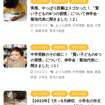
おうち時間
家庭学習
育児の知恵
実感、やっぱり読書はスゴかった！ 「賢
い子どもの6つの習慣」について伸学会・
菊池代表に聞きました（２）
2022/2/2
おうち時間
,
中学受験
,
勉強
,
子育
て
,
家庭学習
,
育児の知恵
おうち時間
家庭学習
育児の知恵
中学受験のその前に！ 「賢い子どもの6つ
の習慣」について、伸学会・菊池代表に
聞きました（１）
2022/2/2
おうち時間
,
中学受験
,
勉強
,
家庭
学習
,
小学生
,
育児の知恵
おうち時間
家庭学習
育児の知恵
【2022年】1月～6月締切、小学生の作文