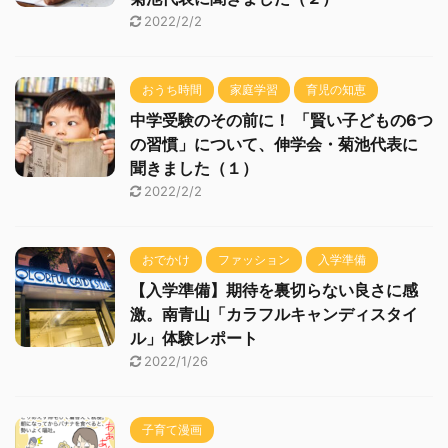
2022/2/2
おうち時間
家庭学習
育児の知恵
中学受験のその前に！ 「賢い子どもの6つ
の習慣」について、伸学会・菊池代表に
聞きました（１）
2022/2/2
おでかけ
ファッション
入学準備
【入学準備】期待を裏切らない良さに感
激。南青山「カラフルキャンディスタイ
ル」体験レポート
2022/1/26
子育て漫画