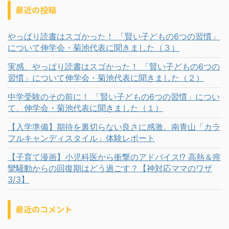
最近の投稿
やっぱり読書はスゴかった！ 「賢い子どもの6つの習慣」
について伸学会・菊池代表に聞きました（３）
実感、やっぱり読書はスゴかった！ 「賢い子どもの6つの
習慣」について伸学会・菊池代表に聞きました（２）
中学受験のその前に！ 「賢い子どもの6つの習慣」につい
て、伸学会・菊池代表に聞きました（１）
【入学準備】期待を裏切らない良さに感激。南青山「カラ
フルキャンディスタイル」体験レポート
【子育て漫画】小児科医から衝撃のアドバイス!? 高熱＆痙
攣騒動からの回復期はどう過ごす？【神対応ママのワザ
3/3】
最近のコメント