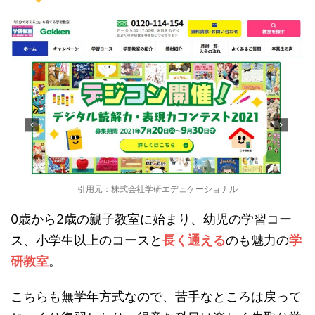
引用元：株式会社学研エデュケーショナル
0歳から2歳の親子教室に始まり、幼児の学習コー
ス、小学生以上のコースと
長く通える
のも魅力の
学
研教室
。
こちらも無学年方式なので、苦手なところは戻って