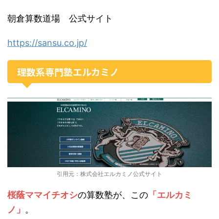
朝倉算数道場 公式サイト
https://sansu.co.jp/
理数系専門塾エルカミノ
引用元：株式会社エルカミノ公式サイト
桜蔭ママイチオシ
の算数塾が、この
「エルカミ
ノ」
。