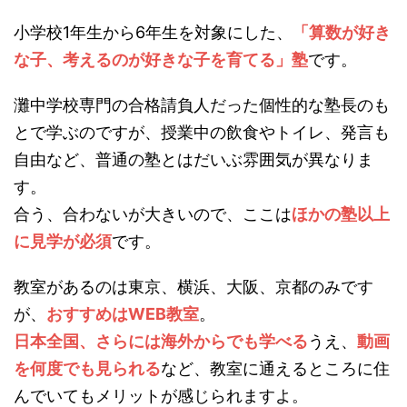
小学校1年生から6年生を対象にした、
「算数が好き
な子、考えるのが好きな子を育てる」塾
です。
灘中学校専門の合格請負人だった個性的な塾長のも
とで学ぶのですが、授業中の飲食やトイレ、発言も
自由など、普通の塾とはだいぶ雰囲気が異なりま
す。
合う、合わないが大きいので、ここは
ほかの塾以上
に見学が必須
です。
教室があるのは東京、横浜、大阪、京都のみです
が、
おすすめはWEB教室
。
日本全国、さらには海外からでも学べる
うえ、
動画
を何度でも見られる
など、教室に通えるところに住
んでいてもメリットが感じられますよ。