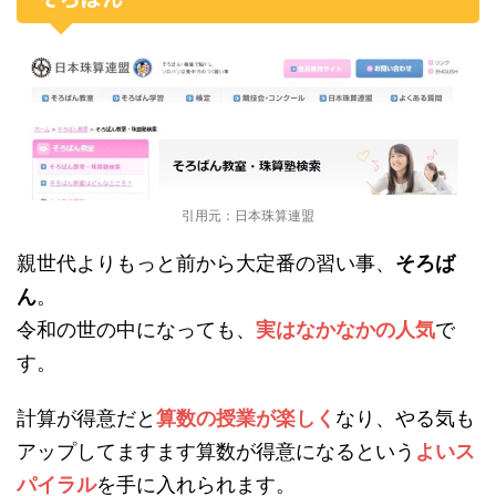
引用元：日本珠算連盟
親世代よりもっと前から大定番の習い事、
そろば
ん
。
令和の世の中になっても、
実はなかなかの人気
で
す。
計算が得意だと
算数の授業が楽しく
なり、やる気も
アップしてますます算数が得意になるという
よいス
パイラル
を手に入れられます。