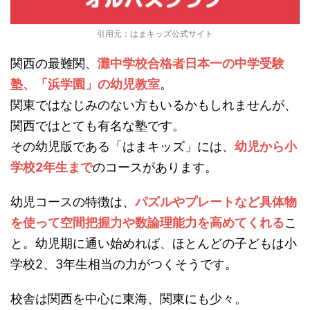
引用元：はまキッズ公式サイト
関西の最難関、
灘中学校合格者日本一の中学受験
塾、「浜学園」の幼児教室
。
関東ではなじみのない方もいるかもしれませんが、
関西ではとても有名な塾です。
その幼児版である「はまキッズ」には、
幼児から小
学校2年生まで
のコースがあります。
幼児コースの特徴は、
パズルやプレートなど具体物
を使って空間把握力や数論理能力を高めてくれる
こ
と。幼児期に通い始めれば、ほとんどの子どもは小
学校2、3年生相当の力がつくそうです。
校舎は関西を中心に東海、関東にも少々。