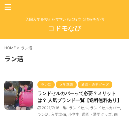
入園入学を控えたママたちに役立つ情報を配信
コドモなび
HOME
>
ラン活
ラン活
ラン活
入学準備
通園・通学グッズ
ランドセルカバーって必要？メリット
は？ 人気ブランド一覧【送料無料あり】
2021/7/16
ランドセル
,
ランドセルカバー
,
ラン活
,
入学準備
,
小学生
,
通園・通学グッズ
,
雨