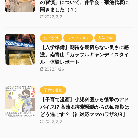
の習慣」について、伸学会・菊池代表に
聞きました（１）
2022/2/2
おでかけ
ファッション
入学準備
【入学準備】期待を裏切らない良さに感
激。南青山「カラフルキャンディスタイ
ル」体験レポート
2022/1/26
子育て漫画
【子育て漫画】小児科医から衝撃のアド
バイス!? 高熱＆痙攣騒動からの回復期は
どう過ごす？【神対応ママのワザ3/3】
2022/2/2