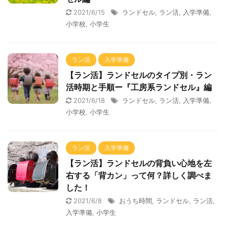
2021/6/15
ランドセル
,
ラン活
,
入学準備
,
小学校
,
小学生
ラン活
入学準備
【ラン活】ランドセルのタイプ別・ラン
活時期と手順ー『工房系ランドセル』編
2021/6/18
ランドセル
,
ラン活
,
入学準備
,
小学校
,
小学生
ラン活
入学準備
【ラン活】ランドセルの背負い心地を左
右する「背カン」って何？詳しく調べま
した！
2021/6/8
おうち時間
,
ランドセル
,
ラン活
,
入学準備
,
小学生