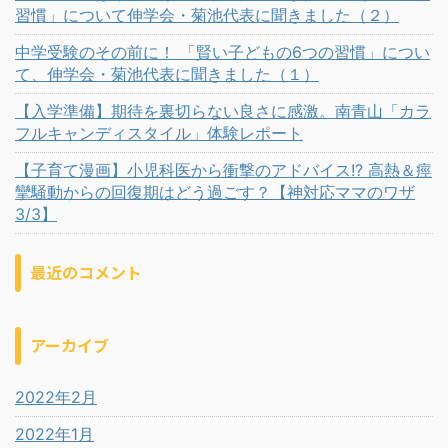
習慣」について伸学会・菊池代表に聞きました（２）
中学受験のその前に！ 「賢い子どもの6つの習慣」につい
て、伸学会・菊池代表に聞きました（１）
【入学準備】期待を裏切らない良さに感激。南青山「カラ
フルキャンディスタイル」体験レポート
【子育て漫画】小児科医から衝撃のアドバイス!? 高熱＆痙
攣騒動からの回復期はどう過ごす？【神対応ママのワザ
3/3】
最近のコメント
アーカイブ
2022年2月
2022年1月