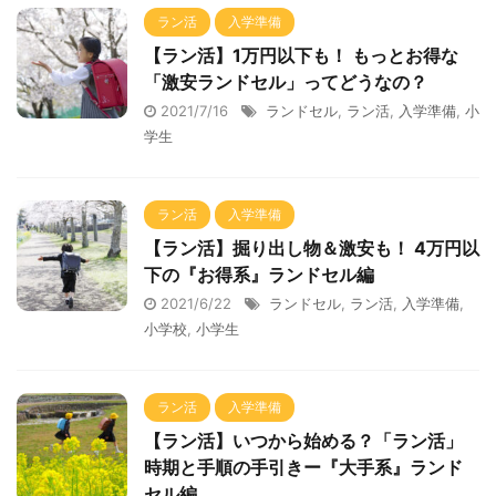
ラン活
入学準備
【ラン活】1万円以下も！ もっとお得な
「激安ランドセル」ってどうなの？
2021/7/16
ランドセル
,
ラン活
,
入学準備
,
小
学生
ラン活
入学準備
【ラン活】掘り出し物＆激安も！ 4万円以
下の『お得系』ランドセル編
2021/6/22
ランドセル
,
ラン活
,
入学準備
,
小学校
,
小学生
ラン活
入学準備
【ラン活】いつから始める？「ラン活」
時期と手順の手引きー『大手系』ランド
セル編