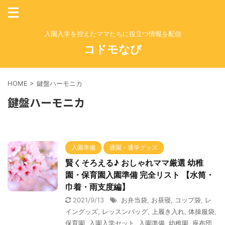
入園入学を控えたママたちに役立つ情報を配信
コドモなび
HOME
>
鍵盤ハーモニカ
鍵盤ハーモニカ
入園準備
通園・通学グッズ
賢くそろえる♪ おしゃれママ厳選 幼稚
園・保育園入園準備 完全リスト 【水筒・
巾着・雨支度編】
2021/9/13
お弁当袋
,
お昼寝
,
コップ袋
,
レ
イングッズ
,
レッスンバッグ
,
上履き入れ
,
体操服袋
,
保育園
,
入園入学セット
,
入園準備
,
幼稚園
,
座布団
,