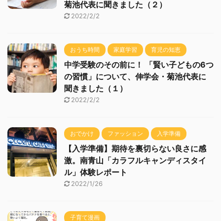
菊池代表に聞きました（２）
2022/2/2
おうち時間
家庭学習
育児の知恵
中学受験のその前に！ 「賢い子どもの6つ
の習慣」について、伸学会・菊池代表に
聞きました（１）
2022/2/2
おでかけ
ファッション
入学準備
【入学準備】期待を裏切らない良さに感
激。南青山「カラフルキャンディスタイ
ル」体験レポート
2022/1/26
子育て漫画