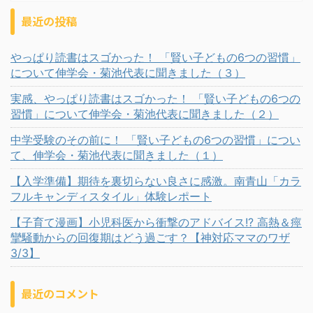
最近の投稿
やっぱり読書はスゴかった！ 「賢い子どもの6つの習慣」
について伸学会・菊池代表に聞きました（３）
実感、やっぱり読書はスゴかった！ 「賢い子どもの6つの
習慣」について伸学会・菊池代表に聞きました（２）
中学受験のその前に！ 「賢い子どもの6つの習慣」につい
て、伸学会・菊池代表に聞きました（１）
【入学準備】期待を裏切らない良さに感激。南青山「カラ
フルキャンディスタイル」体験レポート
【子育て漫画】小児科医から衝撃のアドバイス!? 高熱＆痙
攣騒動からの回復期はどう過ごす？【神対応ママのワザ
3/3】
最近のコメント