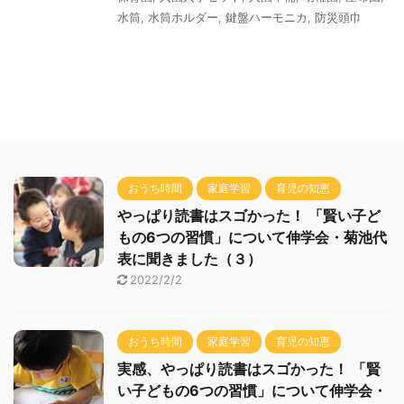
水筒
,
水筒ホルダー
,
鍵盤ハーモニカ
,
防災頭巾
おうち時間
家庭学習
育児の知恵
やっぱり読書はスゴかった！ 「賢い子ど
もの6つの習慣」について伸学会・菊池代
表に聞きました（３）
2022/2/2
おうち時間
家庭学習
育児の知恵
実感、やっぱり読書はスゴかった！ 「賢
い子どもの6つの習慣」について伸学会・