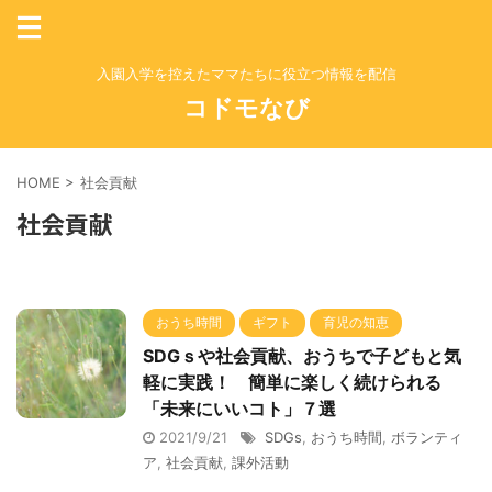
入園入学を控えたママたちに役立つ情報を配信
コドモなび
HOME
>
社会貢献
社会貢献
おうち時間
ギフト
育児の知恵
SDGｓや社会貢献、おうちで子どもと気
軽に実践！ 簡単に楽しく続けられる
「未来にいいコト」７選
2021/9/21
SDGs
,
おうち時間
,
ボランティ
ア
,
社会貢献
,
課外活動