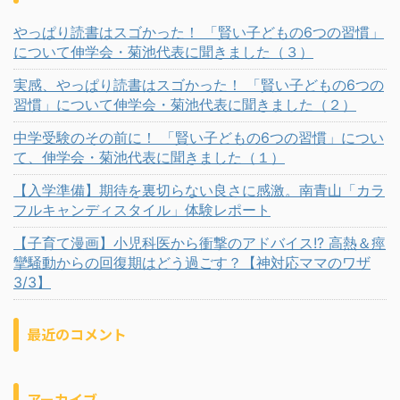
やっぱり読書はスゴかった！ 「賢い子どもの6つの習慣」
について伸学会・菊池代表に聞きました（３）
実感、やっぱり読書はスゴかった！ 「賢い子どもの6つの
習慣」について伸学会・菊池代表に聞きました（２）
中学受験のその前に！ 「賢い子どもの6つの習慣」につい
て、伸学会・菊池代表に聞きました（１）
【入学準備】期待を裏切らない良さに感激。南青山「カラ
フルキャンディスタイル」体験レポート
【子育て漫画】小児科医から衝撃のアドバイス!? 高熱＆痙
攣騒動からの回復期はどう過ごす？【神対応ママのワザ
3/3】
最近のコメント
アーカイブ