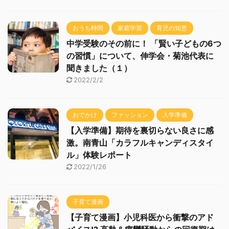
おうち時間
家庭学習
育児の知恵
中学受験のその前に！ 「賢い子どもの6つ
の習慣」について、伸学会・菊池代表に
聞きました（１）
2022/2/2
おでかけ
ファッション
入学準備
【入学準備】期待を裏切らない良さに感
激。南青山「カラフルキャンディスタイ
ル」体験レポート
2022/1/26
子育て漫画
【子育て漫画】小児科医から衝撃のアド