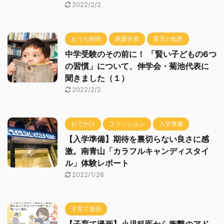
2022/2/2
おうち時間
家庭学習
育児の知恵
中学受験のその前に！ 「賢い子どもの6つ
の習慣」について、伸学会・菊池代表に
聞きました（１）
2022/2/2
おでかけ
ファッション
入学準備
【入学準備】期待を裏切らない良さに感
激。南青山「カラフルキャンディスタイ
ル」体験レポート
2022/1/26
子育て漫画