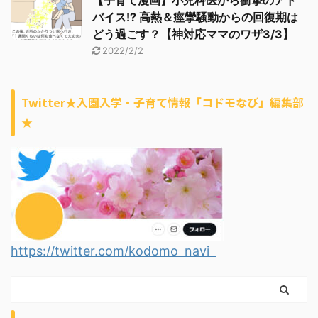
【子育て漫画】小児科医から衝撃のアド
バイス!? 高熱＆痙攣騒動からの回復期は
どう過ごす？【神対応ママのワザ3/3】
2022/2/2
Twitter★入園入学・子育て情報「コドモなび」編集部
★
https://twitter.com/kodomo_navi_