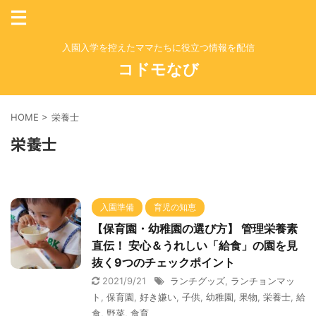
入園入学を控えたママたちに役立つ情報を配信
コドモなび
HOME
>
栄養士
栄養士
入園準備
育児の知恵
【保育園・幼稚園の選び方】 管理栄養素
直伝！ 安心＆うれしい「給食」の園を見
抜く9つのチェックポイント
2021/9/21
ランチグッズ
,
ランチョンマッ
ト
,
保育園
,
好き嫌い
,
子供
,
幼稚園
,
果物
,
栄養士
,
給
食
,
野菜
,
食育