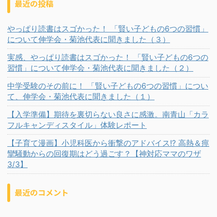
最近の投稿
やっぱり読書はスゴかった！ 「賢い子どもの6つの習慣」
について伸学会・菊池代表に聞きました（３）
実感、やっぱり読書はスゴかった！ 「賢い子どもの6つの
習慣」について伸学会・菊池代表に聞きました（２）
中学受験のその前に！ 「賢い子どもの6つの習慣」につい
て、伸学会・菊池代表に聞きました（１）
【入学準備】期待を裏切らない良さに感激。南青山「カラ
フルキャンディスタイル」体験レポート
【子育て漫画】小児科医から衝撃のアドバイス!? 高熱＆痙
攣騒動からの回復期はどう過ごす？【神対応ママのワザ
3/3】
最近のコメント