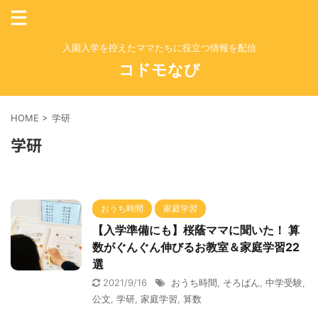
入園入学を控えたママたちに役立つ情報を配信
コドモなび
HOME
>
学研
学研
おうち時間
家庭学習
【入学準備にも】桜蔭ママに聞いた！ 算
数がぐんぐん伸びるお教室＆家庭学習22
選
2021/9/16
おうち時間
,
そろばん
,
中学受験
,
公文
,
学研
,
家庭学習
,
算数