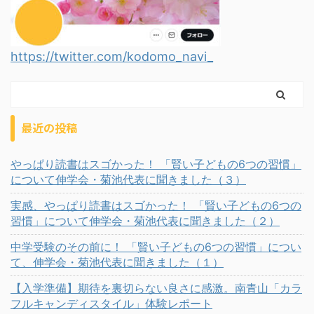
https://twitter.com/kodomo_navi_
最近の投稿
やっぱり読書はスゴかった！ 「賢い子どもの6つの習慣」
について伸学会・菊池代表に聞きました（３）
実感、やっぱり読書はスゴかった！ 「賢い子どもの6つの
習慣」について伸学会・菊池代表に聞きました（２）
中学受験のその前に！ 「賢い子どもの6つの習慣」につい
て、伸学会・菊池代表に聞きました（１）
【入学準備】期待を裏切らない良さに感激。南青山「カラ
フルキャンディスタイル」体験レポート