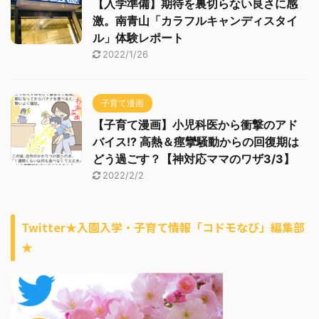
【入学準備】期待を裏切らない良さに感
激。南青山「カラフルキャンディスタイ
ル」体験レポート
2022/1/26
子育て漫画
【子育て漫画】小児科医から衝撃のアド
バイス!? 高熱＆痙攣騒動からの回復期は
どう過ごす？【神対応ママのワザ3/3】
2022/2/2
Twitter★入園入学・子育て情報「コドモなび」編集部
★