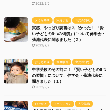
2022/2/2
おうち時間
家庭学習
育児の知恵
実感、やっぱり読書はスゴかった！ 「賢
い子どもの6つの習慣」について伸学会・
菊池代表に聞きました（２）
2022/2/2
おうち時間
家庭学習
育児の知恵
中学受験のその前に！ 「賢い子どもの6つ
の習慣」について、伸学会・菊池代表に
聞きました（１）
2022/2/2
おでかけ
ファッション
入学準備