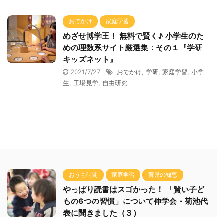
おでかけ
家庭学習
めざせ博学王！ 無料で賢く♪ 小学生のた
めの理数系サイト厳選集：その１『学研
キッズネット』
2021/7/27
おでかけ
,
学研
,
家庭学習
,
小学
生
,
工場見学
,
自由研究
おうち時間
家庭学習
育児の知恵
やっぱり読書はスゴかった！ 「賢い子ど
もの6つの習慣」について伸学会・菊池代
表に聞きました（３）