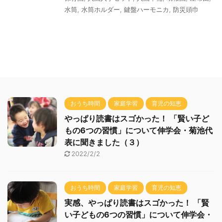
水筒
,
水筒ホルダー
,
鍵盤ハーモニカ
,
防災頭巾
おうち時間
家庭学習
育児の知恵
やっぱり読書はスゴかった！ 「賢い子ど
もの6つの習慣」について伸学会・菊池代
表に聞きました（３）
2022/2/2
おうち時間
家庭学習
育児の知恵
実感、やっぱり読書はスゴかった！ 「賢
い子どもの6つの習慣」について伸学会・