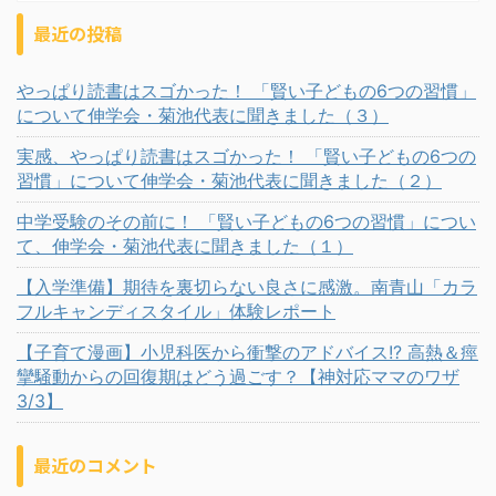
最近の投稿
やっぱり読書はスゴかった！ 「賢い子どもの6つの習慣」
について伸学会・菊池代表に聞きました（３）
実感、やっぱり読書はスゴかった！ 「賢い子どもの6つの
習慣」について伸学会・菊池代表に聞きました（２）
中学受験のその前に！ 「賢い子どもの6つの習慣」につい
て、伸学会・菊池代表に聞きました（１）
【入学準備】期待を裏切らない良さに感激。南青山「カラ
フルキャンディスタイル」体験レポート
【子育て漫画】小児科医から衝撃のアドバイス!? 高熱＆痙
攣騒動からの回復期はどう過ごす？【神対応ママのワザ
3/3】
最近のコメント