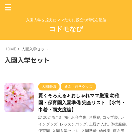
入園入学を控えたママたちに役立つ情報を配信
コドモなび
HOME
>
入園入学セット
入園入学セット
入園準備
通園・通学グッズ
賢くそろえる♪ おしゃれママ厳選 幼稚
園・保育園入園準備 完全リスト 【水筒・
巾着・雨支度編】
2021/9/13
お弁当袋
,
お昼寝
,
コップ袋
,
レ
イングッズ
,
レッスンバッグ
,
上履き入れ
,
体操服袋
,
保育園
,
入園入学セット
,
入園準備
,
幼稚園
,
座布団
,