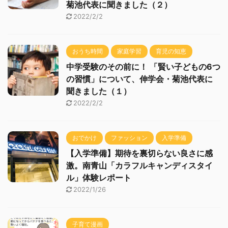
菊池代表に聞きました（２）
2022/2/2
おうち時間
家庭学習
育児の知恵
中学受験のその前に！ 「賢い子どもの6つ
の習慣」について、伸学会・菊池代表に
聞きました（１）
2022/2/2
おでかけ
ファッション
入学準備
【入学準備】期待を裏切らない良さに感
激。南青山「カラフルキャンディスタイ
ル」体験レポート
2022/1/26
子育て漫画