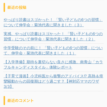
最近の投稿
やっぱり読書はスゴかった！ 「賢い子どもの6つの習慣」
について伸学会・菊池代表に聞きました（３）
実感、やっぱり読書はスゴかった！ 「賢い子どもの6つの
習慣」について伸学会・菊池代表に聞きました（２）
中学受験のその前に！ 「賢い子どもの6つの習慣」につい
て、伸学会・菊池代表に聞きました（１）
【入学準備】期待を裏切らない良さに感激。南青山「カラ
フルキャンディスタイル」体験レポート
【子育て漫画】小児科医から衝撃のアドバイス!? 高熱＆痙
攣騒動からの回復期はどう過ごす？【神対応ママのワザ
3/3】
最近のコメント