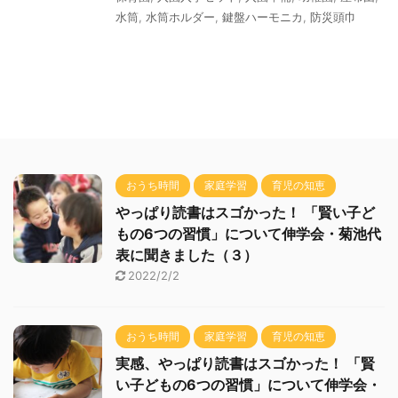
水筒
,
水筒ホルダー
,
鍵盤ハーモニカ
,
防災頭巾
おうち時間
家庭学習
育児の知恵
やっぱり読書はスゴかった！ 「賢い子ど
もの6つの習慣」について伸学会・菊池代
表に聞きました（３）
2022/2/2
おうち時間
家庭学習
育児の知恵
実感、やっぱり読書はスゴかった！ 「賢
い子どもの6つの習慣」について伸学会・