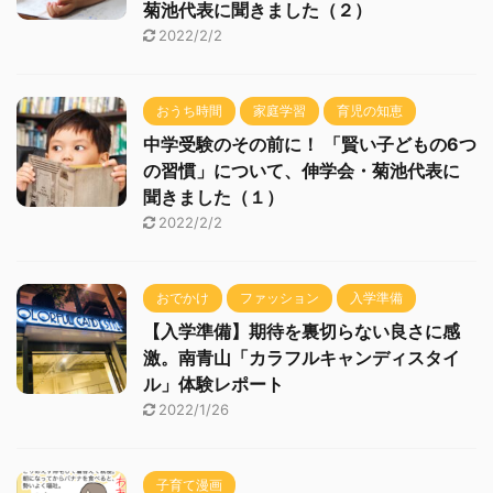
菊池代表に聞きました（２）
2022/2/2
おうち時間
家庭学習
育児の知恵
中学受験のその前に！ 「賢い子どもの6つ
の習慣」について、伸学会・菊池代表に
聞きました（１）
2022/2/2
おでかけ
ファッション
入学準備
【入学準備】期待を裏切らない良さに感
激。南青山「カラフルキャンディスタイ
ル」体験レポート
2022/1/26
子育て漫画