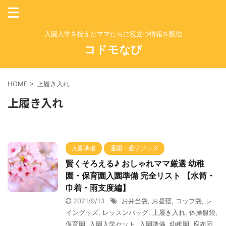
入園入学を控えたママたちに役立つ情報を配信
コドモなび
HOME
>
上履き入れ
上履き入れ
入園準備
通園・通学グッズ
賢くそろえる♪ おしゃれママ厳選 幼稚
園・保育園入園準備 完全リスト 【水筒・
巾着・雨支度編】
2021/9/13
お弁当袋
,
お昼寝
,
コップ袋
,
レ
イングッズ
,
レッスンバッグ
,
上履き入れ
,
体操服袋
,
保育園
,
入園入学セット
,
入園準備
,
幼稚園
,
座布団
,