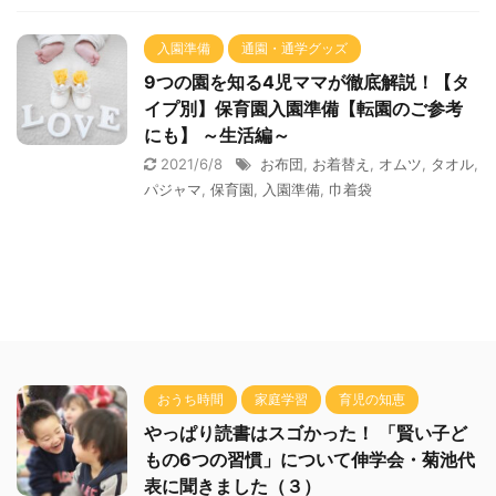
入園準備
通園・通学グッズ
9つの園を知る4児ママが徹底解説！【タ
イプ別】保育園入園準備【転園のご参考
にも】 ～生活編～
2021/6/8
お布団
,
お着替え
,
オムツ
,
タオル
,
パジャマ
,
保育園
,
入園準備
,
巾着袋
おうち時間
家庭学習
育児の知恵
やっぱり読書はスゴかった！ 「賢い子ど
もの6つの習慣」について伸学会・菊池代
表に聞きました（３）