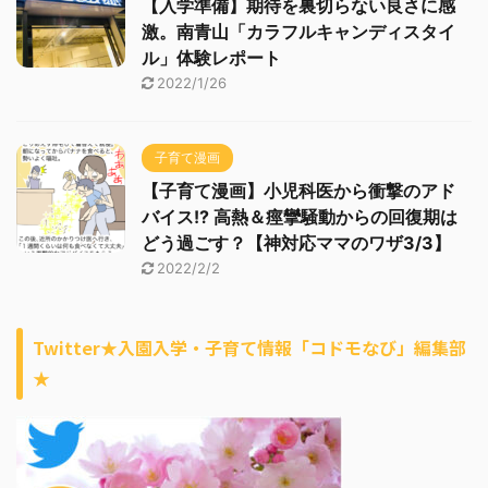
【入学準備】期待を裏切らない良さに感
激。南青山「カラフルキャンディスタイ
ル」体験レポート
2022/1/26
子育て漫画
【子育て漫画】小児科医から衝撃のアド
バイス!? 高熱＆痙攣騒動からの回復期は
どう過ごす？【神対応ママのワザ3/3】
2022/2/2
Twitter★入園入学・子育て情報「コドモなび」編集部
★