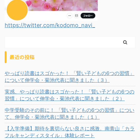
https://twitter.com/kodomo_navi_
最近の投稿
やっぱり読書はスゴかった！ 「賢い子どもの6つの習慣」
について伸学会・菊池代表に聞きました（３）
実感、やっぱり読書はスゴかった！ 「賢い子どもの6つの
習慣」について伸学会・菊池代表に聞きました（２）
中学受験のその前に！ 「賢い子どもの6つの習慣」につい
て、伸学会・菊池代表に聞きました（１）
【入学準備】期待を裏切らない良さに感激。南青山「カラ
フルキャンディスタイル」体験レポート