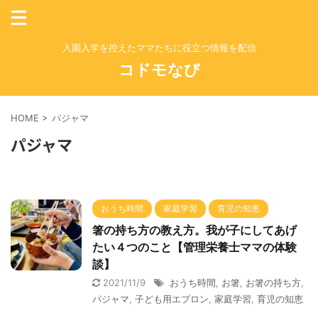
入園入学を控えたママたちに役立つ情報を配信
コドモなび
HOME
>
パジャマ
パジャマ
おうち時間
家庭学習
育児の知恵
箸の持ち方の教え方。我が子にしてあげ
たい４つのこと【管理栄養士ママの体験
談】
2021/11/9
おうち時間
,
お箸
,
お箸の持ち方
,
パジャマ
,
子ども用エプロン
,
家庭学習
,
育児の知恵