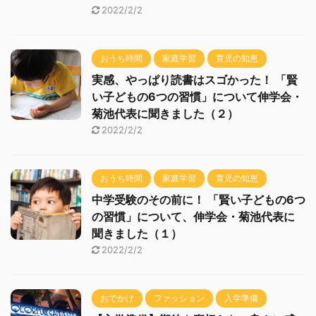
2022/2/2
おうち時間
家庭学習
育児の知恵
実感、やっぱり読書はスゴかった！ 「賢
い子どもの6つの習慣」について伸学会・
菊池代表に聞きました（２）
2022/2/2
おうち時間
家庭学習
育児の知恵
中学受験のその前に！ 「賢い子どもの6つ
の習慣」について、伸学会・菊池代表に
聞きました（１）
2022/2/2
おでかけ
ファッション
入学準備