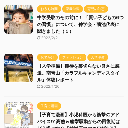
おうち時間
家庭学習
育児の知恵
中学受験のその前に！ 「賢い子どもの6つ
の習慣」について、伸学会・菊池代表に
聞きました（１）
2022/2/2
おでかけ
ファッション
入学準備
【入学準備】期待を裏切らない良さに感
激。南青山「カラフルキャンディスタイ
ル」体験レポート
2022/1/26
子育て漫画
【子育て漫画】小児科医から衝撃のアド
バイス!? 高熱＆痙攣騒動からの回復期は