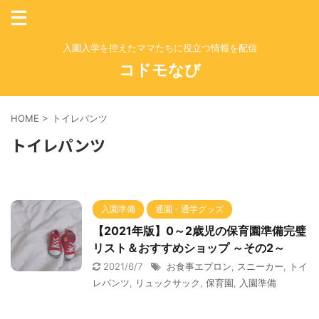
入園入学を控えたママたちに役立つ情報を配信
コドモなび
HOME
>
トイレパンツ
トイレパンツ
入園準備
通園・通学グッズ
【2021年版】0～2歳児の保育園準備完璧
リスト＆おすすめショップ ～その2～
2021/6/7
お食事エプロン
,
スニーカー
,
トイ
レパンツ
,
リュックサック
,
保育園
,
入園準備