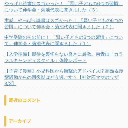
やっぱり読書はスゴかった！ 「賢い子どもの6つの習慣」
について伸学会・菊池代表に聞きました（３）
実感、やっぱり読書はスゴかった！ 「賢い子どもの6つの
習慣」について伸学会・菊池代表に聞きました（２）
中学受験のその前に！ 「賢い子どもの6つの習慣」につい
て、伸学会・菊池代表に聞きました（１）
【入学準備】期待を裏切らない良さに感激。南青山「カラ
フルキャンディスタイル」体験レポート
【子育て漫画】小児科医から衝撃のアドバイス!? 高熱＆痙
攣騒動からの回復期はどう過ごす？【神対応ママのワザ
3/3】
最近のコメント
アーカイブ