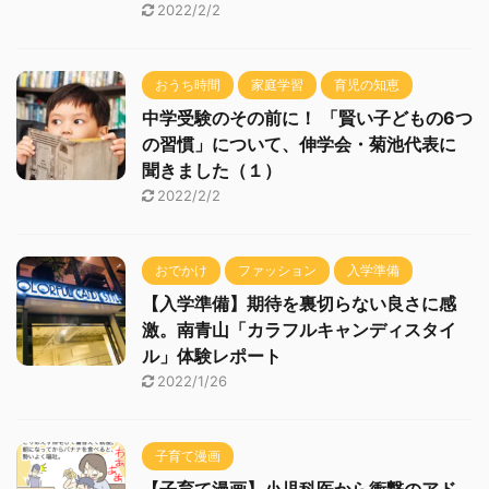
2022/2/2
おうち時間
家庭学習
育児の知恵
中学受験のその前に！ 「賢い子どもの6つ
の習慣」について、伸学会・菊池代表に
聞きました（１）
2022/2/2
おでかけ
ファッション
入学準備
【入学準備】期待を裏切らない良さに感
激。南青山「カラフルキャンディスタイ
ル」体験レポート
2022/1/26
子育て漫画