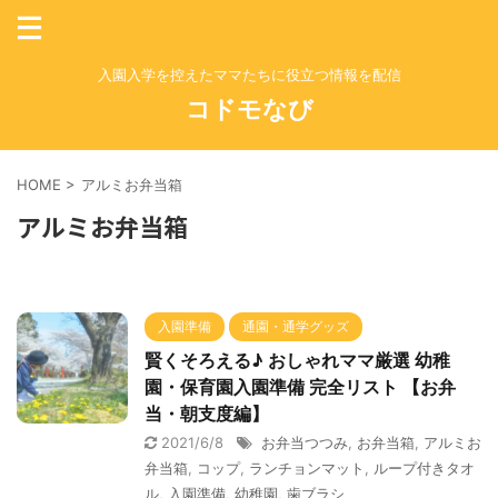
入園入学を控えたママたちに役立つ情報を配信
コドモなび
HOME
>
アルミお弁当箱
アルミお弁当箱
入園準備
通園・通学グッズ
賢くそろえる♪ おしゃれママ厳選 幼稚
園・保育園入園準備 完全リスト 【お弁
当・朝支度編】
2021/6/8
お弁当つつみ
,
お弁当箱
,
アルミお
弁当箱
,
コップ
,
ランチョンマット
,
ループ付きタオ
ル
,
入園準備
,
幼稚園
,
歯ブラシ