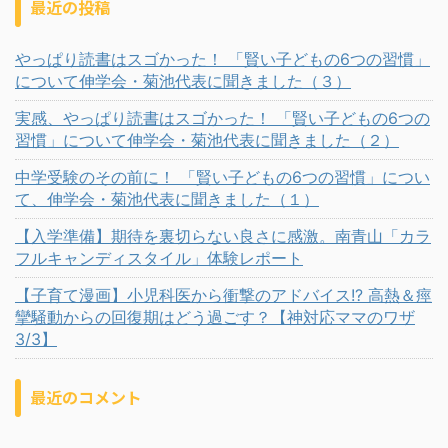
最近の投稿
やっぱり読書はスゴかった！ 「賢い子どもの6つの習慣」
について伸学会・菊池代表に聞きました（３）
実感、やっぱり読書はスゴかった！ 「賢い子どもの6つの
習慣」について伸学会・菊池代表に聞きました（２）
中学受験のその前に！ 「賢い子どもの6つの習慣」につい
て、伸学会・菊池代表に聞きました（１）
【入学準備】期待を裏切らない良さに感激。南青山「カラ
フルキャンディスタイル」体験レポート
【子育て漫画】小児科医から衝撃のアドバイス!? 高熱＆痙
攣騒動からの回復期はどう過ごす？【神対応ママのワザ
3/3】
最近のコメント