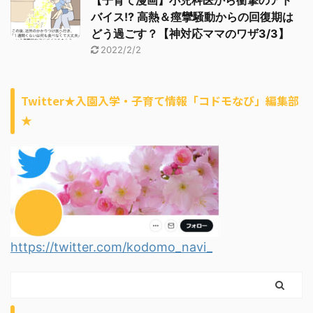
【子育て漫画】小児科医から衝撃のアド
バイス!? 高熱＆痙攣騒動からの回復期は
どう過ごす？【神対応ママのワザ3/3】
2022/2/2
Twitter★入園入学・子育て情報「コドモなび」編集部
★
https://twitter.com/kodomo_navi_