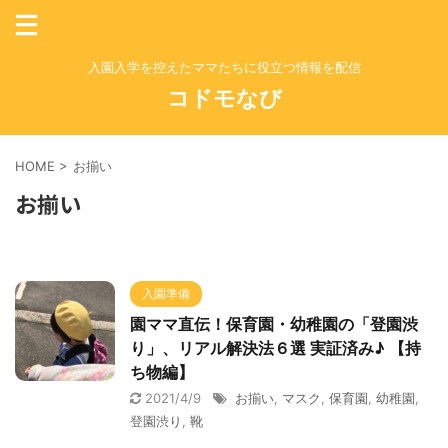
入園入学を控えたママたちに役立つ情報を配信
コドモなび
HOME
>
お揃い
お揃い
入園準備
園ママ直伝！保育園・幼稚園の「登園渋
り」、リアル解決法６選 実証済み♪ 【持
ち物編】
2021/4/9
お揃い
,
マスク
,
保育園
,
幼稚園
,
登園渋り
,
靴