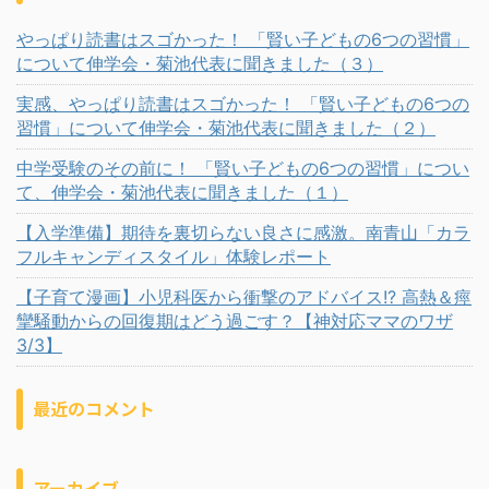
やっぱり読書はスゴかった！ 「賢い子どもの6つの習慣」
について伸学会・菊池代表に聞きました（３）
実感、やっぱり読書はスゴかった！ 「賢い子どもの6つの
習慣」について伸学会・菊池代表に聞きました（２）
中学受験のその前に！ 「賢い子どもの6つの習慣」につい
て、伸学会・菊池代表に聞きました（１）
【入学準備】期待を裏切らない良さに感激。南青山「カラ
フルキャンディスタイル」体験レポート
【子育て漫画】小児科医から衝撃のアドバイス!? 高熱＆痙
攣騒動からの回復期はどう過ごす？【神対応ママのワザ
3/3】
最近のコメント
アーカイブ