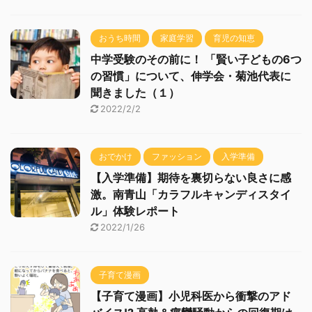
おうち時間
家庭学習
育児の知恵
中学受験のその前に！ 「賢い子どもの6つ
の習慣」について、伸学会・菊池代表に
聞きました（１）
2022/2/2
おでかけ
ファッション
入学準備
【入学準備】期待を裏切らない良さに感
激。南青山「カラフルキャンディスタイ
ル」体験レポート
2022/1/26
子育て漫画
【子育て漫画】小児科医から衝撃のアド