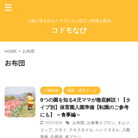
入園入学を控えたママたちに役立つ情報を配信
コドモなび
HOME
>
お布団
お布団
入園準備
通園・通学グッズ
9つの園を知る4児ママが徹底解説！【タ
イプ別】保育園入園準備【転園のご参考
にも】 ～食事編～
2021/6/8
お布団
,
お食事エプロン
,
オムツ
,
コップ
,
スタイ
,
テキスタイル
,
ハンドタオル
,
入園
準備
,
巾着袋
,
歯ブラシ