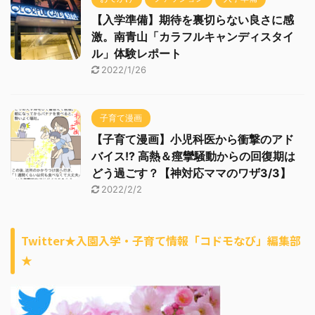
【入学準備】期待を裏切らない良さに感
激。南青山「カラフルキャンディスタイ
ル」体験レポート
2022/1/26
子育て漫画
【子育て漫画】小児科医から衝撃のアド
バイス!? 高熱＆痙攣騒動からの回復期は
どう過ごす？【神対応ママのワザ3/3】
2022/2/2
Twitter★入園入学・子育て情報「コドモなび」編集部
★