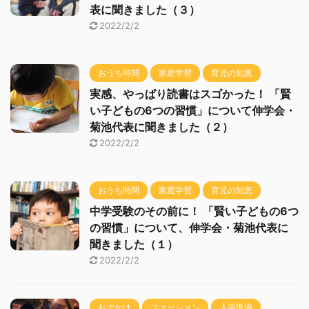
表に聞きました（３）
2022/2/2
おうち時間
家庭学習
育児の知恵
実感、やっぱり読書はスゴかった！ 「賢
い子どもの6つの習慣」について伸学会・
菊池代表に聞きました（２）
2022/2/2
おうち時間
家庭学習
育児の知恵
中学受験のその前に！ 「賢い子どもの6つ
の習慣」について、伸学会・菊池代表に
聞きました（１）
2022/2/2
おでかけ
ファッション
入学準備