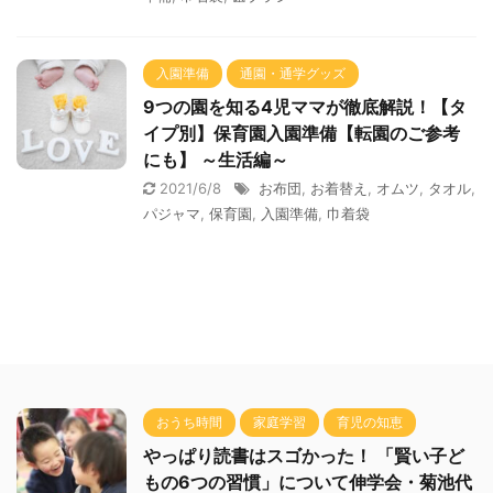
入園準備
通園・通学グッズ
9つの園を知る4児ママが徹底解説！【タ
イプ別】保育園入園準備【転園のご参考
にも】 ～生活編～
2021/6/8
お布団
,
お着替え
,
オムツ
,
タオル
,
パジャマ
,
保育園
,
入園準備
,
巾着袋
おうち時間
家庭学習
育児の知恵
やっぱり読書はスゴかった！ 「賢い子ど
もの6つの習慣」について伸学会・菊池代